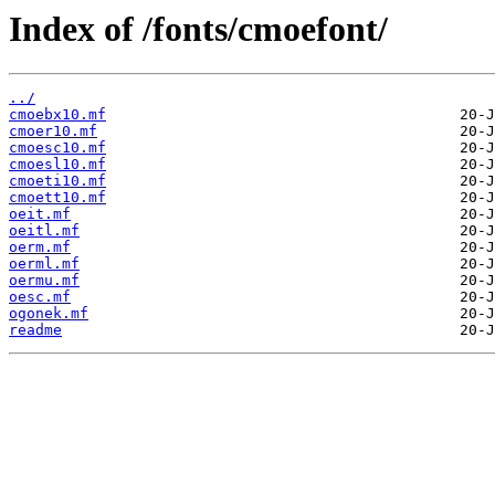
Index of /fonts/cmoefont/
../
cmoebx10.mf
cmoer10.mf
cmoesc10.mf
cmoesl10.mf
cmoeti10.mf
cmoett10.mf
oeit.mf
oeitl.mf
oerm.mf
oerml.mf
oermu.mf
oesc.mf
ogonek.mf
readme