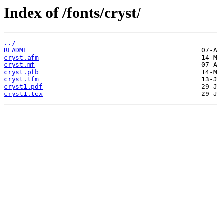
Index of /fonts/cryst/
../
README
cryst.afm
cryst.mf
cryst.pfb
cryst.tfm
cryst1.pdf
cryst1.tex