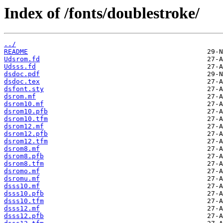
Index of /fonts/doublestroke/
../
README
Udsrom.fd
Udsss.fd
dsdoc.pdf
dsdoc.tex
dsfont.sty
dsrom.mf
dsrom10.mf
dsrom10.pfb
dsrom10.tfm
dsrom12.mf
dsrom12.pfb
dsrom12.tfm
dsrom8.mf
dsrom8.pfb
dsrom8.tfm
dsromo.mf
dsromu.mf
dsss10.mf
dsss10.pfb
dsss10.tfm
dsss12.mf
dsss12.pfb