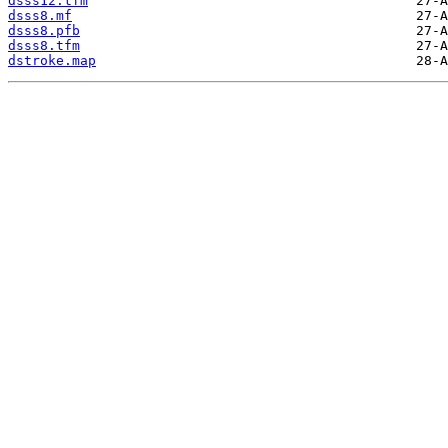
dsss12.tfm
dsss8.mf
dsss8.pfb
dsss8.tfm
dstroke.map