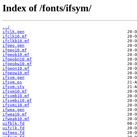
Index of /fonts/ifsym/
../
ifclk.gen
ifclk10.mf
ifclkb10.mf
ifgeo.gen
ifgeo10.mf
ifgeob10.mf
ifgeobn10.mf
ifgeobw10.mf
ifgeon10.mf
ifgeow10.mf
ifsym.gen
ifsym.ps
ifsym.sty
ifsym10.mf
ifsymb10.mf
ifsymbi10.mf
ifsymi10.mf
ifwea.gen
ifwea10.mf
ifweab10.mf
uifblk.fd
uifclk.fd
uifgeo.fd