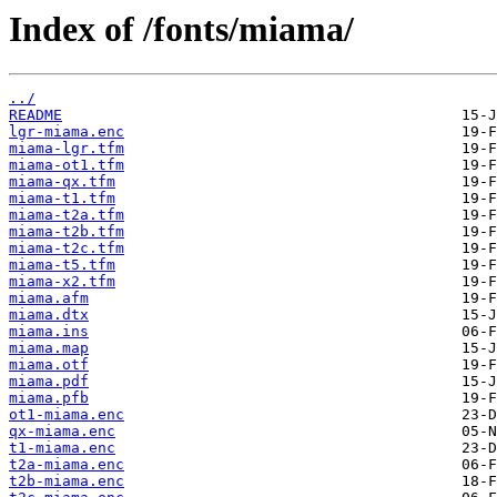
Index of /fonts/miama/
../
README
lgr-miama.enc
miama-lgr.tfm
miama-ot1.tfm
miama-qx.tfm
miama-t1.tfm
miama-t2a.tfm
miama-t2b.tfm
miama-t2c.tfm
miama-t5.tfm
miama-x2.tfm
miama.afm
miama.dtx
miama.ins
miama.map
miama.otf
miama.pdf
miama.pfb
ot1-miama.enc
qx-miama.enc
t1-miama.enc
t2a-miama.enc
t2b-miama.enc