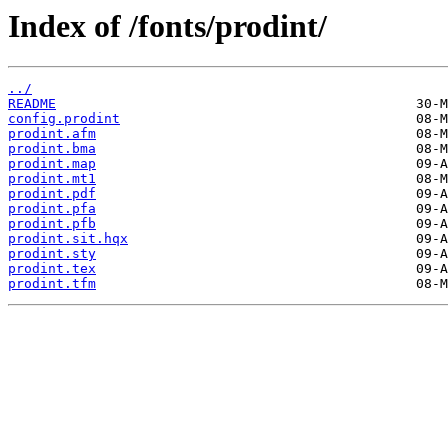
Index of /fonts/prodint/
../
README
config.prodint
prodint.afm
prodint.bma
prodint.map
prodint.mt1
prodint.pdf
prodint.pfa
prodint.pfb
prodint.sit.hqx
prodint.sty
prodint.tex
prodint.tfm