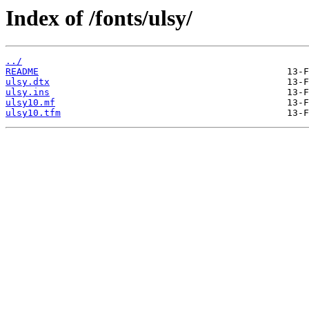
Index of /fonts/ulsy/
../
README
ulsy.dtx
ulsy.ins
ulsy10.mf
ulsy10.tfm